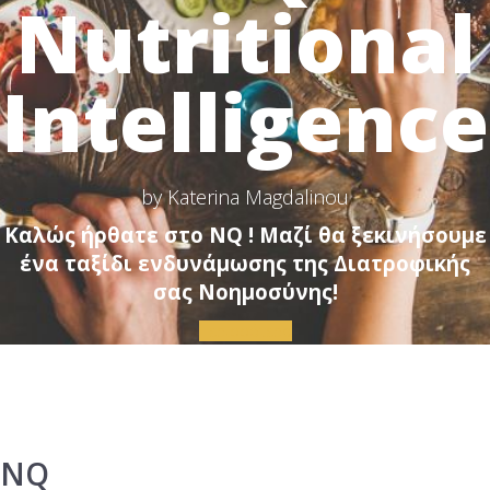
Nutritional
Intelligence
by Katerina Magdalinou
Καλώς ήρθατε στο NQ ! Μαζί θα ξεκινήσουμε
ένα ταξίδι ενδυνάμωσης της Διατροφικής
σας Νοημοσύνης!
Περισσότερα
NQ