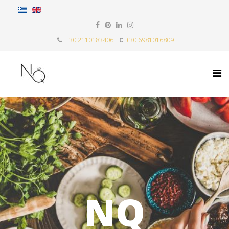
+30 2110183406
+30 6981016809
NQ