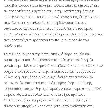
παραβλέποντας τις σημαντικές ενδοκρινικές και μεταβολικές
ανισορροπίες που σχετίζονται με την κατάσταση, όπως η
ινσουλινοαντίσταση και ο υπερανδρογονισμός. Αυτό είχε ως
αποτέλεσμα την καθυστέρηση στη διάγνωση και τον
στιγματισμό των ασθενών. Έτσι, προτάθηκε ο νέος όρος
«Πολυενδοκρινικό Μεταβολικό Σύνδρομο Ωοθηκών», ο οποίος
αντικατοπτρίζει πληρέστερα την παθοφυσιολογία του
συνδρόμου.
Το σύνδρομο χαρακτηρίζεται από διάφορα σημεία και
συμπτώματα που διαφέρουν από ασθενή σε ασθενή. Οι
γυναίκες με Πολυενδοκρινικό Μεταβολικό Σύνδρομο Ωοθηκών
συχνά υποφέρουν από παρατεταμένους εμμηνορροϊκούς
κύκλους ή αμηνόρροια και αυξημένα επίπεδα ανδρικών
ορμονών. Ως αποτέλεσμα της διαταραγμένης ορμονικής
ισορροπίας, στις ωοθήκες μπορούν να συσσωρευτούν πολλά
μικρά ανώριμα ωοθυλάκια τα οποία μέχρι πρότινος
λανθασμένα χαρακτηρίζονταν ως κύστες. Επιπλέον, το
σύνδρομο μπορεί να χαρακτηρίζεται από αντίσταση στην