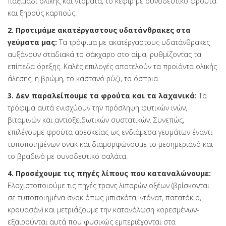
παξιμάδι ολικής και ντομάτα, το κεφίρ με συνοδευτικό φρούτα
και ξηρούς καρπούς.
2. Προτιμάμε ακατέργαστους υδατάνθρακες στα
γεύματα μας:
Τα τρόφιμα με ακατέργαστους υδατάνθρακες
αυξάνουν σταδιακά το σάκχαρο στο αίμα, ρυθμίζοντας τα
επίπεδα όρεξης. Καλές επιλογές αποτελούν τα προϊόντα ολικής
άλεσης, η βρώμη, το καστανό ρύζι, τα όσπρια.
3. Δεν παραλείπουμε τα φρούτα και τα λαχανικά:
Τα
τρόφιμα αυτά ενισχύουν την πρόσληψη φυτικών ινών,
βιταμινών και αντιοξειδωτικών συστατικών. Συνεπώς,
επιλέγουμε φρούτα αρεσκείας ως ενδιάμεσα γευμάτων έναντι
τυποποιημένων σνακ και διαμορφώνουμε το μεσημεριανό και
το βραδινό με συνοδευτικό σαλάτα.
4. Προσέχουμε τις πηγές λίπους που καταναλώνουμε:
Ελαχιστοποιούμε τις πηγές τρανς λιπαρών οξέων (βρίσκονται
σε τυποποιημένα σνακ όπως μπισκότα, ντόνατ, πατατάκια,
κρουασάν) και μετριάζουμε την κατανάλωση κορεσμένων-
εξαιρούνται αυτά που φυσικώς εμπεριέχονται στα