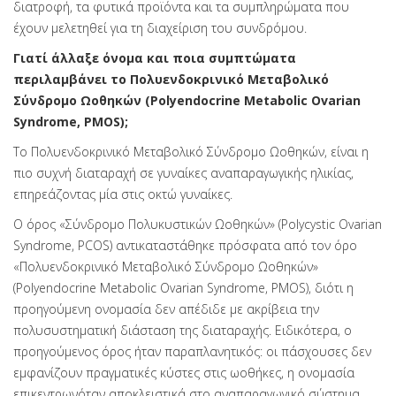
διατροφή, τα φυτικά προϊόντα και τα συμπληρώματα που
έχουν μελετηθεί για τη διαχείριση του συνδρόμου.
Γιατί άλλαξε όνομα και ποια συμπτώματα
περιλαμβάνει το Πολυενδοκρινικό Μεταβολικό
Σύνδρομο Ωοθηκών (Polyendocrine Metabolic Ovarian
Syndrome, PMOS);
Το Πολυενδοκρινικό Μεταβολικό Σύνδρομο Ωοθηκών, είναι η
πιο συχνή διαταραχή σε γυναίκες αναπαραγωγικής ηλικίας,
επηρεάζοντας μία στις οκτώ γυναίκες.
Ο όρος «Σύνδρομο Πολυκυστικών Ωοθηκών» (Polycystic Ovarian
Syndrome, PCOS) αντικαταστάθηκε πρόσφατα από τον όρο
«Πολυενδοκρινικό Μεταβολικό Σύνδρομο Ωοθηκών»
(Polyendocrine Metabolic Ovarian Syndrome, PMOS), διότι η
προηγούμενη ονομασία δεν απέδιδε με ακρίβεια την
πολυσυστηματική διάσταση της διαταραχής. Ειδικότερα, ο
προηγούμενος όρος ήταν παραπλανητικός: οι πάσχουσες δεν
εμφανίζουν πραγματικές κύστες στις ωοθήκες, η ονομασία
επικεντρωνόταν αποκλειστικά στο αναπαραγωγικό σύστημα,