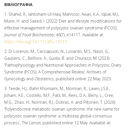
ΒΙΒΛΙΟΓΡΑΦΙΑ
1. Shahid, R., Iahtisham-Ul-Haq, Mahnoor, Awan, K.A., Iqbal, M.J.,
Munir, H. and Saeed, I. (2022) ‘Diet and lifestyle modifications for
effective management of polycystic ovarian syndrome (PCOS)’,
Journal of Food Biochemistry
, 46(7), e14117. Available at:
https://doi.org/10.1111/jfbc.14117
.
2. Di Lorenzo, M., Cacciapuoti, N., Lonardo, M.S., Nasti, G.,
Gautiero, C., Belfiore, A., Guida, B. and Chiurazzi, M. (2023)
‘Pathophysiology and Nutritional Approaches in Polycystic Ovary
Syndrome (PCOS): A Comprehensive Review’, Archives of
Gynecology and Obstetrics, published online 22 May 2023.
3. Teede, H.J., Bahri Khomami, M., Morman, R., Laven, J.S.E.,
Joham, A.E., Costello, M.F., Patil, M., Rees, D.A., Berry, L., Cree,
M.G., Zhao, H., Norman, R.J., Dokras, A. and Piltonen, T. (2026)
‘Polyendocrine metabolic ovarian syndrome, the new name for
polycystic ovarian syndrome: a multistep global consensus
process’,
The Lancet
, published online 12 May. Available at: