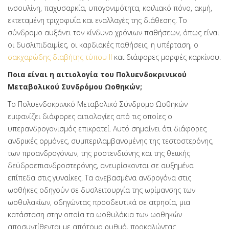
ινσουλίνη, παχυσαρκία, υπογονιμότητα, κοιλιακό πόνο, ακμή,
εκτεταμένη τριχοφυΐα και εναλλαγές της διάθεσης. Το
σύνδρομο αυξάνει τον κίνδυνο χρόνιων παθήσεων, όπως είναι
οι δυσλιπιδαιμίες, οι καρδιακές παθήσεις, η υπέρταση, ο
σακχαρώδης διαβήτης τύπου II
και διάφορες μορφές καρκίνου.
Ποια είναι η αιτιολογία του Πολυενδοκρινικού
Μεταβολικού Συνδρόμου Ωοθηκών;
Το Πολυενδοκρινικό Μεταβολικό Σύνδρομο Ωοθηκών
εμφανίζει διάφορες αιτιολογίες από τις οποίες ο
υπερανδρογονισμός επικρατεί. Αυτό σημαίνει ότι διάφορες
ανδρικές ορμόνες, συμπεριλαμβανομένης της τεστοστερόνης,
των προανδρογόνων, της ροστενδιόνης και της θειικής
δεϋδροεπιανδροστερόνης, ανευρίσκονται σε αυξημένα
επίπεδα στις γυναίκες. Τα ανεβασμένα ανδρογόνα στις
ωοθήκες οδηγούν σε δυσλειτουργία της ωρίμανσης των
ωοθυλακίων, οδηγώντας προοδευτικά σε ατρησία, μια
κατάσταση στην οποία τα ωοθυλάκια των ωοθηκών
αποσυντίθενται με απότομο ρυθμό, προκαλώντας