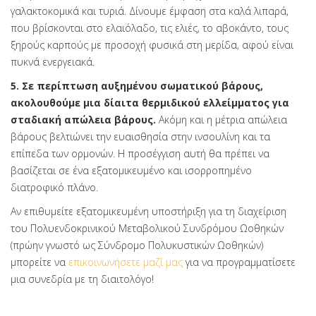
γαλακτοκομικά και τυριά. Δίνουμε έμφαση στα καλά λιπαρά,
που βρίσκονται στο ελαιόλαδο, τις ελιές, το αβοκάντο, τους
ξηρούς καρπούς με προσοχή φυσικά στη μερίδα, αφού είναι
πυκνά ενεργειακά.
5. Σε περίπτωση αυξημένου σωματικού βάρους,
ακολουθούμε μια δίαιτα θερμιδικού ελλείμματος για
σταδιακή απώλεια βάρους.
Ακόμη και η μέτρια απώλεια
βάρους βελτιώνει την ευαισθησία στην ινσουλίνη και τα
επίπεδα των ορμονών. Η προσέγγιση αυτή θα πρέπει να
βασίζεται σε ένα εξατομικευμένο και ισορροπημένο
διατροφικό πλάνο.
Αν επιθυμείτε εξατομικευμένη υποστήριξη για τη διαχείριση
του Πολυενδοκρινικού Μεταβολικού Συνδρόμου Ωοθηκών
(πρώην γνωστό ως Σύνδρομο Πολυκυστικών Ωοθηκών)
μπορείτε να
επικοινωνήσετε μαζί μας
για να προγραμματίσετε
μια συνεδρία με τη διαιτολόγο!