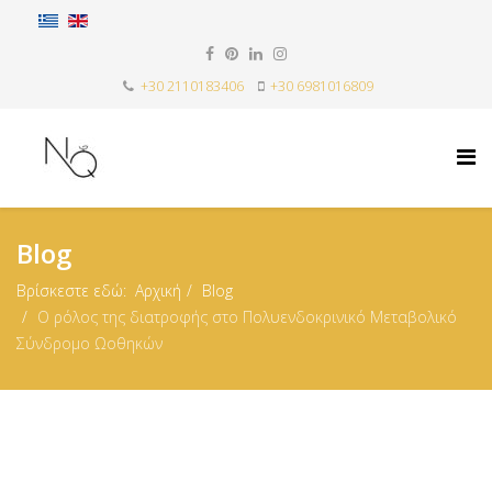
+30 2110183406
+30 6981016809
Blog
Βρίσκεστε εδώ:
Αρχική
Blog
Ο ρόλος της διατροφής στο Πολυενδοκρινικό Μεταβολικό
Σύνδρομο Ωοθηκών