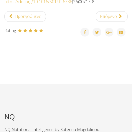
https://doi.org/10.1016/S0140-6736
(26)00717-8.
Προηγούμενο
Επόμενο
Rating:
NQ
NQ Nutritional Intelligence by Katerina Magdalinou.