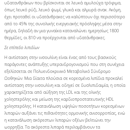
υδατανθράκων που βρίσκονται σε λευκά αμυλούχα τρόφιμα,
όπως λευκό ρύζι, λευκό ψωμί, γλυκά και αλμυρά σνακ. Ακόμη,
έχει προταθεί οι υδατάνθρακες να καλύπτουν όχι περισσότερο
από το 45% της συνολικής ενεργειακής πρόσληψης μέσα στην
ημέρα, δηλαδή αν μια γυναίκα καταναλώνει ημερησίως 1800
θερμίδες, οι 810 να προέρχονται από υδατάνθρακες.
Σε επίπεδο λιπιδίων
Η αντίσταση στην ινσουλίνη είναι ένας από τους βασικούς
παράγοντες ανάπτυξης υπερανδρογονισμού που στη συνέχεια
εξελίσσεται σε Πολυενδοκρινικό Μεταβολικό Σύνδρομο
Ωοθηκών. Μια δίαιτα πλούσια σε κορεσμένα λιπίδια προκαλεί
αντίσταση στην ινσουλίνη και οδηγεί σε δυσλιπιδαιμία, η οποία
χαρακτηρίζεται από αύξηση της LDL και της ολικής
χοληστερόλης και μείωση της καρδιοπροστατευτικής HDL
χοληστερόλης. Η κατανάλωση υψηλών ποσοτήτων κορεσμένων
λιπαρών αυξάνει τις πιθανότητες ορμονικής ανισορροπίας, ενώ
η κατανάλωση ακόρεστων λιπαρών οξέων βελτιώνει την
ωορρηξία. Τα ακόρεστα λιπαρά περιλαμβάνουν τα