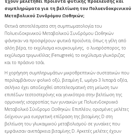
Έχουν μελετηθεί προϊόντα φυτικής προέλευσης και
συμπληρώματα για τη βελτίωση του Πολυενδοκρινικού
Μεταβολικού Συνδρόμου Ωοθηκών;
Θετικά αποτελέσματα στη συμπτωματολογία του
Πολυενδοκρινικού Μεταβολικού Συνδρόμου Ωοθηκών
φάνηκαν να προσφέρουν φυτικά προϊόντα, όπως η γέλη από
αλόη βέρα, το εκχύλισμα κουρκουμίνης, ο λιναρόσπορος, το
εκχύλισμα τριγωνέλλας (Fenugreek), το εκχύλισμα γλυκόριζας
και το πράσινο τσάι.
Η χορήγηση συμπληρωμάτων μικροθρεπτικών συστατικών που
περιλαμβάνουν φολικό οξύ, βιταμίνη Ε, ωμέγα-3 λιπαρά οξέα,
σελήνιο έχει αποδειχθεί αποτελεσματική στη μείωση των
επιπέδων τεστοστερόνης και γενικότερα στην βελτίωση της
ορμονικής ισορροπίας των γυναικών με Πολυενδοκρινικό
Μεταβολικό Σύνδρομο Ωοθηκών. Επιπλέον, ορισμένες μελέτες
δείχνουν μια ευεργετική επίδραση της βιταμίνης D στη
βελτίωση του γλυκαιμικού μεταβολισμού σε γυναίκες που
εμφάνισαν ανεπάρκεια βιταμίνης D. Αρκετές μελέτες έχουν