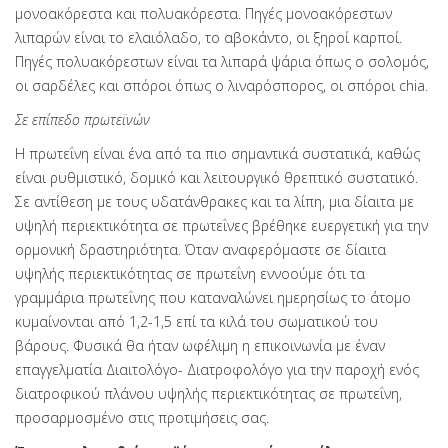
μονοακόρεστα και πολυακόρεστα. Πηγές μονοακόρεστων
λιπαρών είναι το ελαιόλαδο, το αβοκάντο, οι ξηροί καρποί.
Πηγές πολυακόρεστων είναι τα λιπαρά ψάρια όπως ο σολομός,
οι σαρδέλες και σπόροι όπως ο λιναρόσπορος, οι σπόροι chia.
Σε επίπεδο πρωτεϊνών
Η πρωτεΐνη είναι ένα από τα πιο σημαντικά συστατικά, καθώς
είναι ρυθμιστικό, δομικό και λειτουργικό θρεπτικό συστατικό.
Σε αντίθεση με τους υδατάνθρακες και τα λίπη, μια δίαιτα με
υψηλή περιεκτικότητα σε πρωτεΐνες βρέθηκε ευεργετική για την
ορμονική δραστηριότητα. Όταν αναφερόμαστε σε δίαιτα
υψηλής περιεκτικότητας σε πρωτεΐνη εννοούμε ότι τα
γραμμάρια πρωτεΐνης που καταναλώνει ημερησίως το άτομο
κυμαίνονται από 1,2-1,5 επί τα κιλά του σωματικού του
βάρους. Φυσικά θα ήταν ωφέλιμη η επικοινωνία με έναν
επαγγελματία Διαιτολόγο- Διατροφολόγο για την παροχή ενός
διατροφικού πλάνου υψηλής περιεκτικότητας σε πρωτεΐνη,
προσαρμοσμένο στις προτιμήσεις σας.